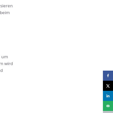
ysieren
e beim
, um
em wird
nd