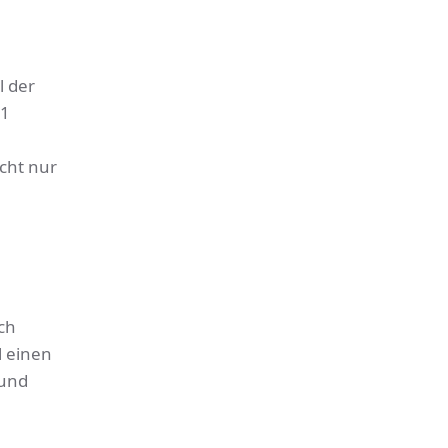
l der
21
cht nur
ch
l einen
 und