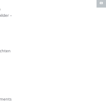
n
ilder –
achten
ements